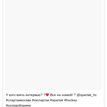
У кого взять интервью? ?
Все на хоккей! ? @spartak_hc
#спартакмосква #хкспартак #spartak #hockey
#силовойприем