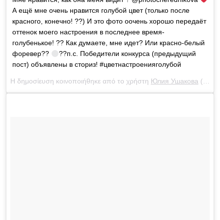
А ещё мне очень нравится голубой цвет (только после
красного, конечно! ??) И это фото оочень хорошо передаёт
оттенок моего настроения в последнее время-
голубенькое! ?? Как думаете, мне идет? Или красно-белый
форевер??
??п.с. Победители конкурса (предыдущий
пост) объявлены в сториз! #цветнастроенияголубой
Η δημοσίευση κοινοποιήθηκε από το χρήστη
Юлия Ушакова
(@yulia_ushakova) στις