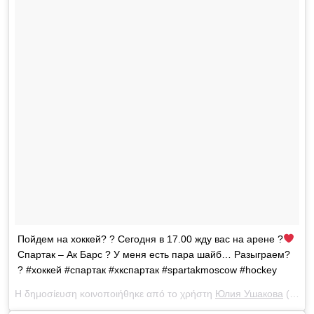
Пойдем на хоккей? ? Сегодня в 17.00 жду вас на арене ?
Спартак – Ак Барс ? У меня есть пара шайб… Разыграем?
? #хоккей #спартак #хкспартак #spartakmoscow #hockey
Η δημοσίευση κοινοποιήθηκε από το χρήστη
Юлия Ушакова
(@yulia_ushakova) στις