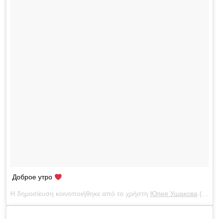
Доброе утро
Η δημοσίευση κοινοποιήθηκε από το χρήστη
Юлия Ушакова
(@yulia_ushakova) στις