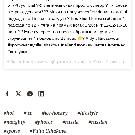
от @ttfyofficial ?☺ Леггинсы сидят просто суперр ?? Я снова
в строю, девочки??? Махи на попу через “сгибания лежа”, 4
подхода по 15 раз на каждую ? Вес 25кг. Потом сгибания 4
подхода по 12 и тяга на прямых ногах 1*20; и 4*12-12-10-10
повт. ?? Еще суперсет на пресс- обратные и прямые
скручивания 4 подхода по 25 повт.
? #ttfy #fitnesswear
#sportwear #yuliaushakova #tailand #юлияушакова #фитнес
#вотпуске
Η δημοσίευση κοινοποιήθηκε από το χρήστη
Юлия Ушакова
(@yulia_ushakova) στις
#hot
#ice
#ice-hockey
#lifestyle
#naughty
#photos
#russia
#russian
#sports
#Yulia Ushakova