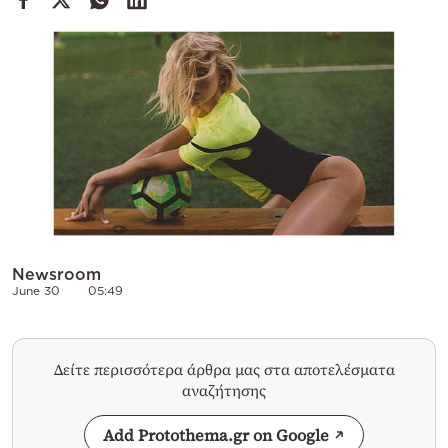
Cooking
Weather
Contact
Powered
Newsroom
by
June 30
05:49
Δείτε περισσότερα άρθρα μας στα αποτελέσματα
αναζήτησης
Add Protothema.gr on Google