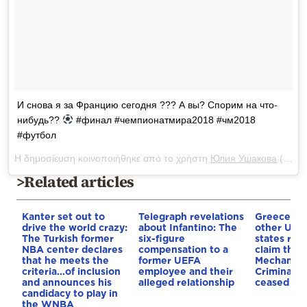
И снова я за Францию сегодня ??? А вы? Спорим на что-
нибудь??
#финал #чемпионатмира2018 #чм2018
#футбол
Η δημοσίευση κοινοποιήθηκε από το χρήστη
Юлия Ушакова
(@yulia_ushakova) στις
>Related articles
Kanter set out to
Telegraph revelations
Greece an
drive the world crazy:
about Infantino: The
other UN
The Turkish former
six-figure
states reje
NBA center declares
compensation to a
claim that
that he meets the
former UEFA
Mechanism
criteria…of inclusion
employee and their
Criminal T
and announces his
alleged relationship
ceased op
candidacy to play in
the WNBA