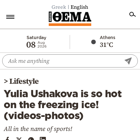
Greek
English
Home
Saturday
Athens
08
31°C
Aug
2026
Politics
Economy
World
>
Lifestyle
Diaspora
Yulia Ushakova is so hot
Lifestyle
on the freezing ice!
Travel
(videos-photos)
Culture
Sports
All in the name of sports!
Mediterranean