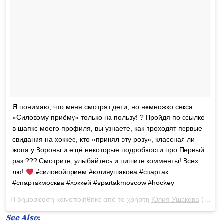
Я понимаю, что меня смотрят дети, но немножко секса
«Силовому приёму» только на пользу! ? Пройдя по ссылке
в шапке моего профиля, вы узнаете, как проходят первые
свидания на хоккее, кто «принял эту розу», классная ли
жопа у Вороны и ещё некоторые подробности про Первый
раз ??? Смотрите, улыбайтесь и пишите комменты! Всех
лю!
#силовойприем #юлияушакова #спартак
#спартакмосква #хоккей #spartakmoscow #hockey
Η δημοσίευση κοινοποιήθηκε από το χρήστη
Юлия Ушакова
(@yulia_ushakova) στις
See Also
: