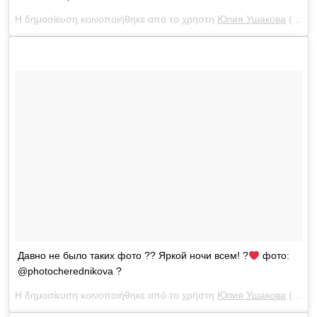
Η δημοσίευση κοινοποιήθηκε από το χρήστη
Юлия Ушакова
(@yulia_ushakova) στις
Давно не было таких фото ?? Яркой ночи всем! ?
фото:
@photocherednikova ?
Η δημοσίευση κοινοποιήθηκε από το χρήστη
Юлия Ушакова
(@yulia_ushakova) στις