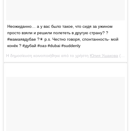
Неожиданно… а у вас было такое, что сидя за ужином
просто взяли и решили полететь в другую страну? ?
#мамаявдубае ?☀ p.s. Честно говоря, спонтанность- мой
конёк ? #дубай #оаэ #dubai #suddenly
Η δημοσίευση κοινοποιήθηκε από το χρήστη
Юлия Ушакова
(@yulia_ushakova) στις