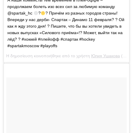
А наши хоккеисты тем временем в плей-оффе –
продолжаем болеть изо всех сил за любимую команду
@spartak_hc
?
? Причём из разных городов страны!
Впереди у нас дерби- Спартак – Динамо 11 февраля? ? Ой
как я жду этого дня! ? Пишите, что бы вы хотели увидеть в
новых выпусках «Силового приёма»!? Может, выйти так на
лёд? ? #хоккей #плейофф #спартак #hockey
#spartakmoscow #playoffs
Η δημοσίευση κοινοποιήθηκε από το χρήστη
Юлия Ушакова
(@yulia_ushakova) στις