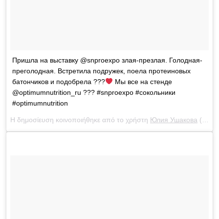
Пришла на выставку @snproexpo злая-презлая. Голодная-
преголодная. Встретила подружек, поела протеиновых
батончиков и подобрела ???
Мы все на стенде
@optimumnutrition_ru ??? #snproexpo #сокольники
#optimumnutrition
Η δημοσίευση κοινοποιήθηκε από το χρήστη
Юлия Ушакова
(@yulia_ushakova) στις