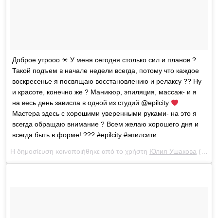
Доброе утрооо ☀ У меня сегодня столько сил и планов ?
Такой подъем в начале недели всегда, потому что каждое
воскресенье я посвящаю восстановлению и релаксу ?? Ну
и красоте, конечно же ? Маникюр, эпиляция, массаж- и я
на весь день зависла в одной из студий @epilcity
Мастера здесь с хорошими уверенными руками- на это я
всегда обращаю внимание ? Всем желаю хорошего дня и
всегда быть в форме! ??? #epilcity #эпилсити
Η δημοσίευση κοινοποιήθηκε από το χρήστη
Юлия Ушакова
(@yulia_ushakova) στις