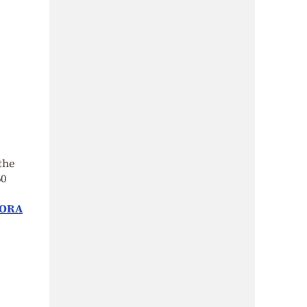
the
60
BORA