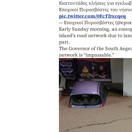
Εκατοντάδες κλήσεις για εγκλωβι
Εποχικοί Πυροσβέστες του νησιο
pic.twitter.com/0FcTDxcqeq
— Εποχικοί Πυροσβέστες (@epox
Early Sunday morning, an emergen
island’s road network due to lan
part.
The Governor of the South Aegea
network is “impassable.”