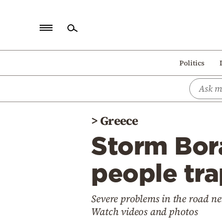
Home
Politics
Politics
Economy
World
>
Greece
Diaspora
Storm Bora
Lifestyle
Travel
people tra
Culture
Severe problems in the road 
Sports
Watch videos and photos
Mediterranean