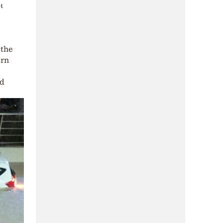
ι
 the
ern
ad