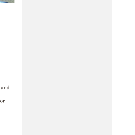
 and
for