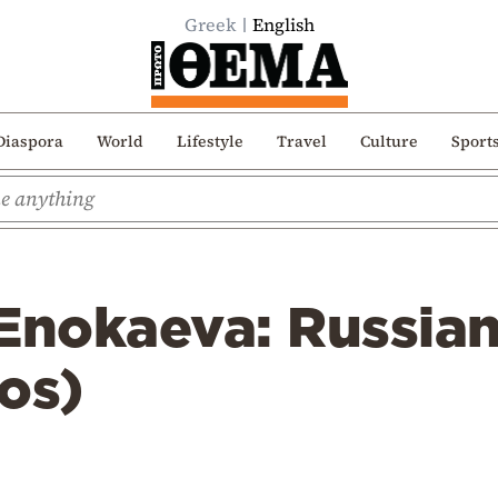
Greek
English
Diaspora
World
Lifestyle
Travel
Culture
Sport
Enokaeva: Russian
os)