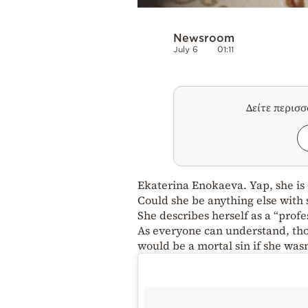
Newsroom
July 6
01:11
Δείτε περισ
Ekaterina Enokaeva. Yap, she is 
Could she be anything else with 
She describes herself as a “prof
As everyone can understand, thou
would be a mortal sin if she wa