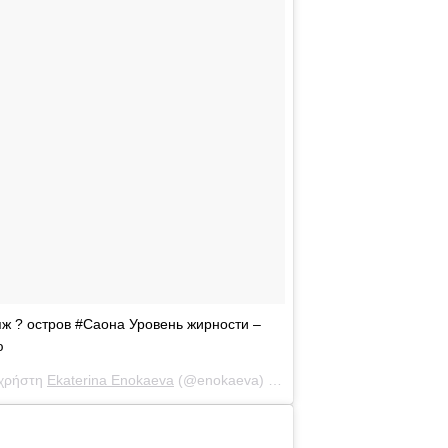
яж ? остров #Саона Уровень жирности –
ю
 χρήστη
Ekaterina Enokaeva
(@enokaeva) στις
18 Φεβ, 2019 στις 2:23