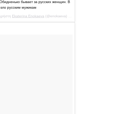
 Обидненько бывает за русских женщин. В
езло русским мужикам
 χρήστη
Ekaterina Enokaeva
(@enokaeva) στις
21 Φεβ, 2019 στις 8:27