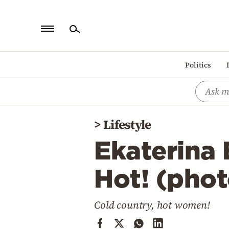
Home
Politics
Politics
Economy
World
>
Lifestyle
Diaspora
Ekaterina 
Lifestyle
Travel
Hot! (phot
Culture
Cold country, hot women!
Sports
Mediterranean