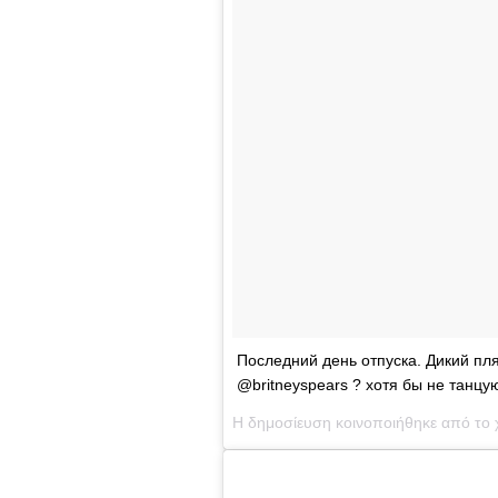
Последний день отпуска. Дикий пл
@britneyspears ? хотя бы не танцу
Η δημοσίευση κοινοποιήθηκε από το