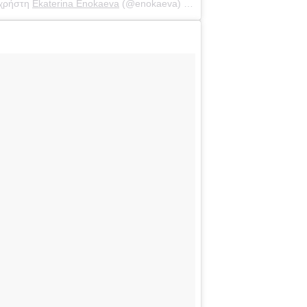
 χρήστη
Ekaterina Enokaeva
(@enokaeva) στις
26 Φεβ, 2019 στις 7:02