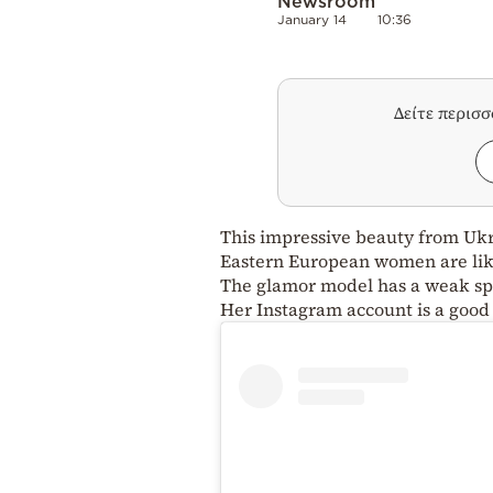
Newsroom
January 14
10:36
Δείτε περισ
This impressive beauty from Ukr
Eastern European women are lik
The
glamor model has a weak spo
Her Instagram account is a good