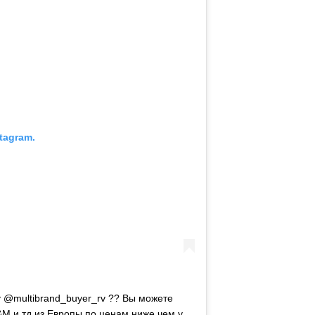
tagram.
у @multibrand_buyer_rv ?? Вы можете
&M и тд из Европы по ценам ниже чем у