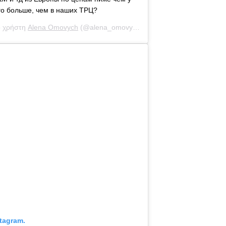
го больше, чем в наших ТРЦ?
ο χρήστη
Alena Omovych
(@alena_omovych) στις
31 Αύγ, 2020 στις 4
tagram.