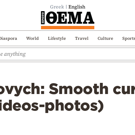
Greek
English
Diaspora
World
Lifestyle
Travel
Culture
Sport
vych: Smooth cur
videos-photos)