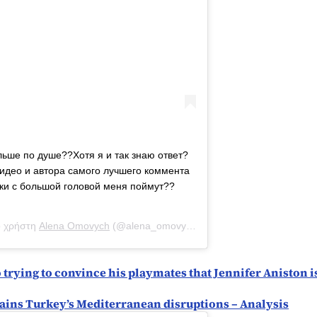
льше по душе??Хотя я и так знаю ответ?
идео и автора самого лучшего коммента
чки с большой головой меня поймут??
ο χρήστη
Alena Omovych
(@alena_omovych) στις
20 Αύγ, 2020 στις 3
ying to convince his playmates that Jennifer Aniston i
lains Turkey’s Mediterranean disruptions – Analysis