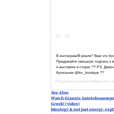
В инстаграм/В реале? Вам что бо
Придумайте смешную подпись к в
я выставлю в сторис ?? P.S. Дево
Купальник @lior_boutique ??
Η δημοσίευση κοινοποιήθηκε από τ
See Also
:
Watch Giannis Antetokounmpo tr
Greek! (video)
Ideology & not just energy, exp