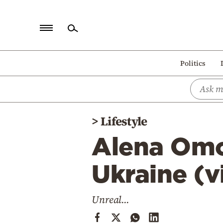
Home
Politics
Politics
Economy
World
>
Lifestyle
Diaspora
Alena Omo
Lifestyle
Travel
Ukraine (
Culture
Unreal...
Sports
Mediterranean