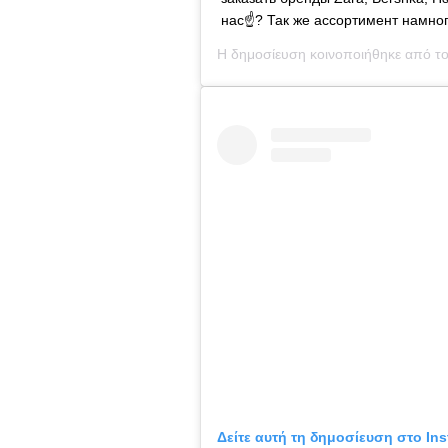
нас☝? Так же ассортимент намно
Η δημοσίευση κοινοποιήθηκε από τ
Δείτε αυτή τη δημοσίευση στο Ins