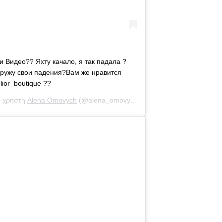
 Видео?? Яхту качало, я так падала ?
агружу свои падения?Вам же нравится
ior_boutique ??
ο χρήστη
Alena Omovych
(@alena_omovych) στις
27 Αύγ, 2020 στις 4